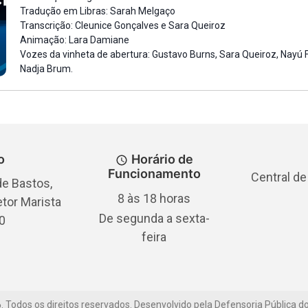
Tradução em Libras: Sarah Melgaço
Transcrição: Cleunice Gonçalves e Sara Queiroz
Animação: Lara Damiane
Vozes da vinheta de abertura: Gustavo Burns, Sara Queiroz, Nayú 
Nadja Brum.
o
Horário de
Funcionamento
Central de
e Bastos,
8 às 18 horas
etor Marista
De segunda a sexta-
0
feira
6
.
Todos os direitos reservados. Desenvolvido pela Defensoria Pública d