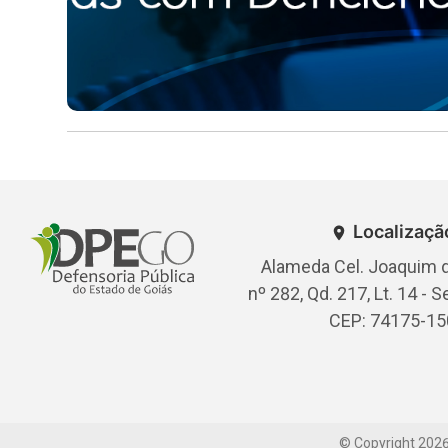
Localizaçã
Alameda Cel. Joaquim d
nº 282, Qd. 217, Lt. 14 - S
CEP: 74175-15
© Copyright
202