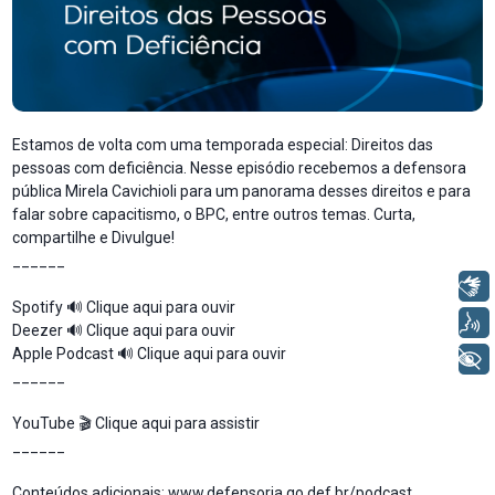
Estamos de volta com uma temporada especial: Direitos das
pessoas com deficiência. Nesse episódio recebemos a defensora
pública Mirela Cavichioli para um panorama desses direitos e para
falar sobre capacitismo, o BPC, entre outros temas. Curta,
compartilhe e Divulgue!
______
Libras
Spotify 🔊
Clique aqui para ouvir
Voz
Deezer 🔊
Clique aqui para ouvir
Apple Podcast 🔊
Clique aqui para ouvir
+ Acessibilidade
______
YouTube
🎬
Clique aqui para assistir
______
Conteúdos adicionais:
www.defensoria.go.def.br/podcast