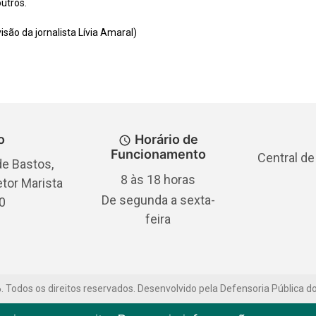
utros.
isão da jornalista Lívia Amaral)
o
Horário de
Funcionamento
Central de
e Bastos,
8 às 18 horas
etor Marista
De segunda a sexta-
0
feira
6
.
Todos os direitos reservados. Desenvolvido pela Defensoria Pública d