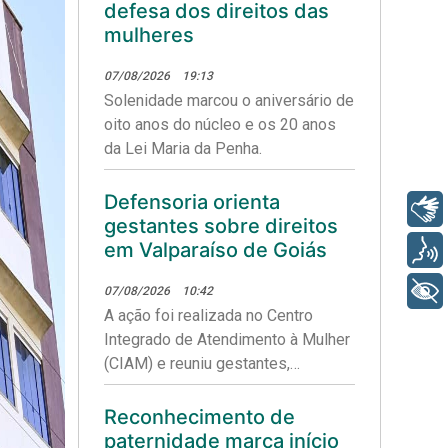
defesa dos direitos das
mulheres
07/08/2026
19:13
Solenidade marcou o aniversário de
oito anos do núcleo e os 20 anos
da Lei Maria da Penha.
Defensoria orienta
Libras
gestantes sobre direitos
em Valparaíso de Goiás
Voz
+ Acessibilidade
07/08/2026
10:42
A ação foi realizada no Centro
Integrado de Atendimento à Mulher
(CIAM) e reuniu gestantes,
puérperas e lactantes para uma
roda de conversa sobre saúde
Reconhecimento de
materna, aleitamento e garantia de
paternidade marca início