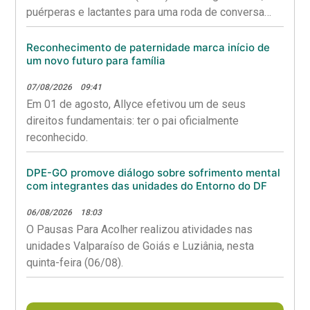
puérperas e lactantes para uma roda de conversa
sobre saúde materna, aleitamento e garantia de
direitos.
Reconhecimento de paternidade marca início de
um novo futuro para família
07/08/2026
09:41
Em 01 de agosto, Allyce efetivou um de seus
direitos fundamentais: ter o pai oficialmente
reconhecido.
DPE-GO promove diálogo sobre sofrimento mental
com integrantes das unidades do Entorno do DF
06/08/2026
18:03
O Pausas Para Acolher realizou atividades nas
unidades Valparaíso de Goiás e Luziânia, nesta
quinta-feira (06/08).