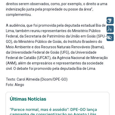
direitos serem observados, como, por exemplo, o direito a uma
indenização justa pela propriedade ou posse da área”,
complementou.
Libras
A audiência, que foi promovida pela deputada estadual Bia de
Voz
Lima, também reuniu representantes do Ministério Público
Federal, da Secretaria de Patrimônio da União em Goiás (SPU-
+ Acessibilidade
GO), do Ministério Público de Goiás, do Instituto Brasileiro do
Meio Ambiente e dos Recursos Naturais Renováveis (Ibama),
da Universidade Federal de Goiás (UFG), da Universidade
Federal de Catalão (UFCAT), da Agência Nacional de Mineração
(ANM), além de empresários e representantes da sociedade
civil. O debate foi promovido pela deputada Bia de Lima.
Texto: Carol Almeida (Dicom/DPE-GO)
Foto: Alego
Últimas Notícias
“Parece normal, mas é assédio”: DPE-GO lança
campanha de conscientização no Agosto Lilás