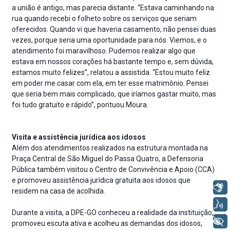
a união é antigo, mas parecia distante. “Estava caminhando na
rua quando recebi o folheto sobre os serviços que seriam
oferecidos. Quando vi que haveria casamento, não pensei duas
vezes, porque seria uma oportunidade para nós. Viemos, e o
atendimento foi maravilhoso. Pudemos realizar algo que
estava em nossos corações há bastante tempo e, sem dúvida,
estamos muito felizes”, relatou a assistida. “Estou muito feliz
em poder me casar com ela, em ter esse matrimônio. Pensei
que seria bem mais complicado, que iríamos gastar muito, mas
foi tudo gratuito e rápido”, pontuou Moura.
Visita e assistência jurídica aos idosos
Além dos atendimentos realizados na estrutura montada na
Praça Central de São Miguel do Passa Quatro, a Defensoria
Pública também visitou o Centro de Convivência e Apoio (CCA)
e promoveu assistência jurídica gratuita aos idosos que
Libras
residem na casa de acolhida.
Voz
Durante a visita, a DPE-GO conheceu a realidade da instituição,
+ Acessibilidade
promoveu escuta ativa e acolheu as demandas dos idosos,