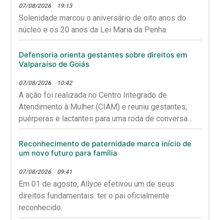
07/08/2026
19:13
Solenidade marcou o aniversário de oito anos do
núcleo e os 20 anos da Lei Maria da Penha.
Defensoria orienta gestantes sobre direitos em
Valparaíso de Goiás
07/08/2026
10:42
A ação foi realizada no Centro Integrado de
Atendimento à Mulher (CIAM) e reuniu gestantes,
puérperas e lactantes para uma roda de conversa
sobre saúde materna, aleitamento e garantia de
direitos.
Reconhecimento de paternidade marca início de
um novo futuro para família
07/08/2026
09:41
Em 01 de agosto, Allyce efetivou um de seus
direitos fundamentais: ter o pai oficialmente
reconhecido.