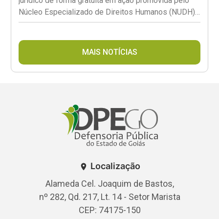
jurídico de forma gratuita em ação promovida pelo
Núcleo Especializado de Direitos Humanos (NUDH),
em parceria com o Ambulatório Transviver TX e a
Secretaria Municipal de Saúde (SMS).
MAIS NOTÍCIAS
Localização
Alameda Cel. Joaquim de Bastos,
nº 282, Qd. 217, Lt. 14 - Setor Marista
CEP: 74175-150