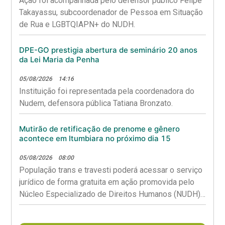
Ação foi acompanhada pelo defensor público Felipe
Takayassu, subcoordenador de Pessoa em Situação
de Rua e LGBTQIAPN+ do NUDH.
DPE-GO prestigia abertura de seminário 20 anos
da Lei Maria da Penha
05/08/2026
14:16
Instituição foi representada pela coordenadora do
Nudem, defensora pública Tatiana Bronzato.
Mutirão de retificação de prenome e gênero
acontece em Itumbiara no próximo dia 15
05/08/2026
08:00
População trans e travesti poderá acessar o serviço
jurídico de forma gratuita em ação promovida pelo
Núcleo Especializado de Direitos Humanos (NUDH),
em parceria com o Ambulatório Transviver TX e a
Secretaria Municipal de Saúde (SMS).