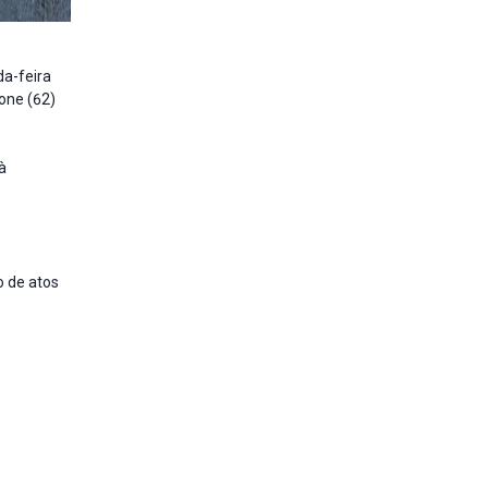
da-feira
fone (62)
à
o de atos