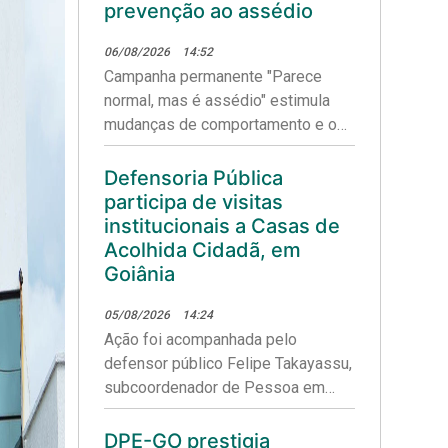
prevenção ao assédio
06/08/2026
14:52
Campanha permanente "Parece
normal, mas é assédio" estimula
mudanças de comportamento e o
fortalecimento da cultura do
respeito.
Defensoria Pública
participa de visitas
institucionais a Casas de
Acolhida Cidadã, em
Goiânia
05/08/2026
14:24
Ação foi acompanhada pelo
defensor público Felipe Takayassu,
subcoordenador de Pessoa em
Situação de Rua e LGBTQIAPN+ do
NUDH.
DPE-GO prestigia