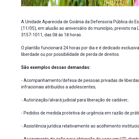
A Unidade Aparecida de Goiânia da Defensoria Pública do E
(11/05), em alusão ao aniversário do município, previsto na 
3157-1011, das 08 às 18 horas.
O plantão funcionará 24 horas por dia e é dedicado exclusi
liberdade ou por possibilidade de perda de direitos.
São exemplos dessas demandas:
- Acompanhamento/defesa de pessoas privadas de liberdade
infracionais atribuídos a adolescentes;
- Autorização/alvará judicial para liberação de cadáver;
- Pedidos de medida protetiva de urgência em razão de práti
- Assistência jurídica relativamente ao acolhimento institu
- Ajuizamento de ação para obtenção de vaga em UTI, dentr