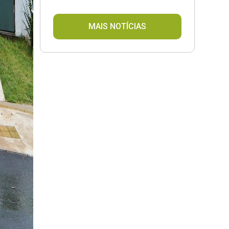
Humanos (NUDH), em parceria com
o Ambulatório Transviver TX e a
MAIS NOTÍCIAS
Secretaria Municipal de Saúde
(SMS).