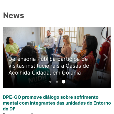
News
Defensoria Pública participa de
Notícia Anterior
Próxim
visitas institucionais a Casas de
Acolhida Cidadã, em Goiânia
DPE-GO promove diálogo sobre sofrimento
mental com integrantes das unidades do Entorno
do DF